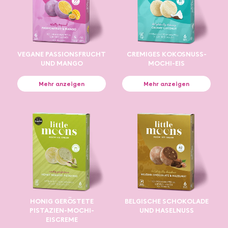
VEGANE PASSIONSFRUCHT
CREMIGES KOKOSNUSS-
UND MANGO
MOCHI-EIS
Mehr anzeigen
Mehr anzeigen
HONIG GERÖSTETE
BELGISCHE SCHOKOLADE
PISTAZIEN-MOCHI-
UND HASELNUSS
EISCREME