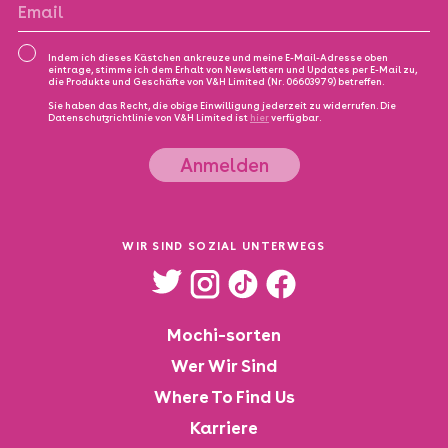
Indem ich dieses Kästchen ankreuze und meine E-Mail-Adresse oben
eintrage, stimme ich dem Erhalt von Newslettern und Updates per E-Mail zu,
die Produkte und Geschäfte von V&H Limited (Nr. 06603979) betreffen.
Sie haben das Recht, die obige Einwilligung jederzeit zu widerrufen. Die
Datenschutzrichtlinie von V&H Limited ist
hier
verfügbar.
WIR SIND SOZIAL UNTERWEGS
Mochi-sorten
Wer Wir Sind
Where To Find Us
Karriere